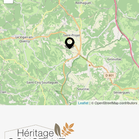
Leaflet
| © OpenStreetMap contributors
Quelques-un au hazard...
L'hebrard du pesquie